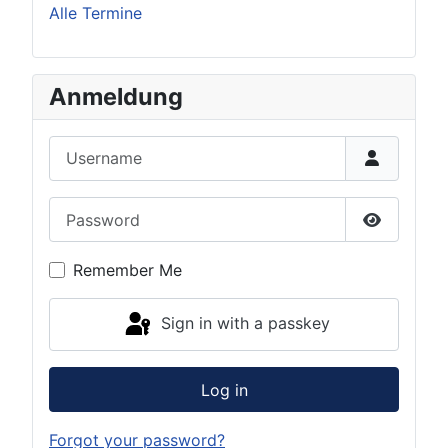
Alle Termine
Anmeldung
Username
Password
Show Pas
Remember Me
Sign in with a passkey
Log in
Forgot your password?