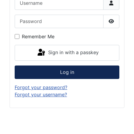
Password
Show Pas
Remember Me
Sign in with a passkey
Log in
Forgot your password?
Forgot your username?