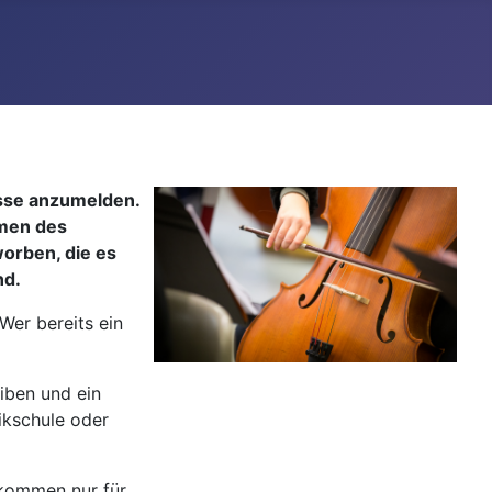
lasse anzumelden.
hmen des
worben, die es
nd.
Wer bereits ein
eiben und ein
ikschule oder
 kommen nur für