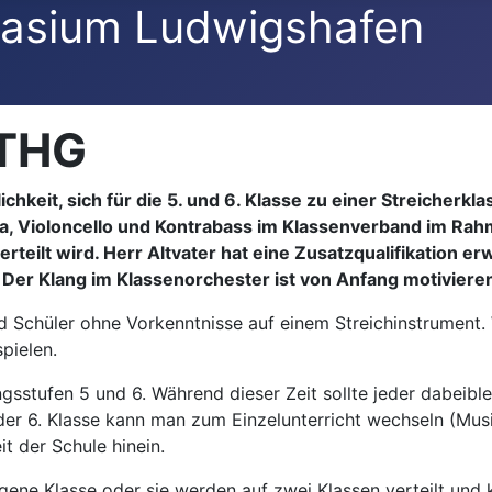
asium Ludwigshafen
 THG
hkeit, sich für die 5. und 6. Klasse zu einer Streicherk
iola, Violoncello und Kontrabass im Klassenverband im Ra
teilt wird. Herr Altvater hat eine Zusatzqualifikation er
n. Der Klang im Klassenorchester ist von Anfang motiviere
nd Schüler ohne Vorkenntnisse auf einem Streichinstrument. 
pielen.
ngsstufen 5 und 6. Während dieser Zeit sollte jeder dabeibl
der 6. Klasse kann man zum Einzelunterricht wechseln (Mus
t der Schule hinein.
igene Klasse oder sie werden auf zwei Klassen verteilt und